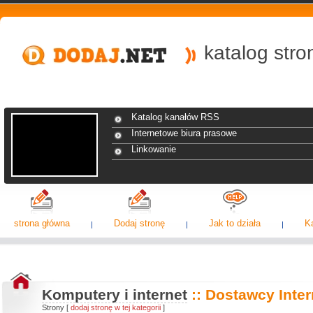
katalog str
Katalog kanałów RSS
Internetowe biura prasowe
Linkowanie
strona główna
Dodaj stronę
Jak to działa
K
Komputery i internet
:: Dostawcy Inter
Strony [
dodaj stronę w tej kategorii
]