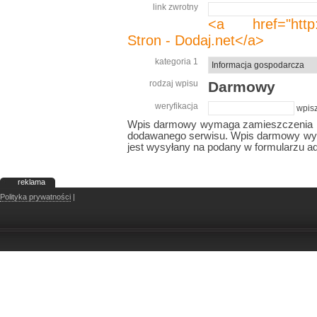
link zwrotny
<a href="http:/
Stron - Dodaj.net</a>
kategoria 1
rodzaj wpisu
Darmowy
weryfikacja
wpisz
Wpis darmowy wymaga zamieszczenia lin
dodawanego serwisu. Wpis darmowy wyma
jest wysyłany na podany w formularzu ad
reklama
Polityka prywatności
|