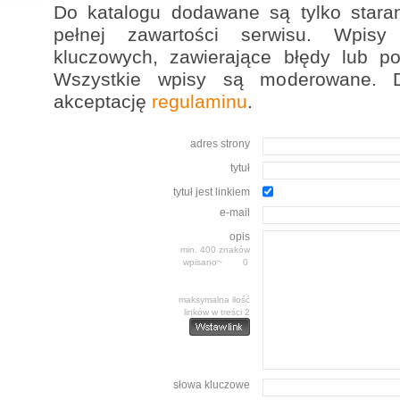
Do katalogu dodawane są tylko stara
pełnej zawartości serwisu. Wpis
kluczowych, zawierające błędy lub p
Wszystkie wpisy są moderowane. D
akceptację
regulaminu
.
adres strony
tytuł
tytuł jest linkiem
e-mail
opis
min. 400 znaków
wpisano~
maksymalna ilość
linków w treści 2
słowa kluczowe