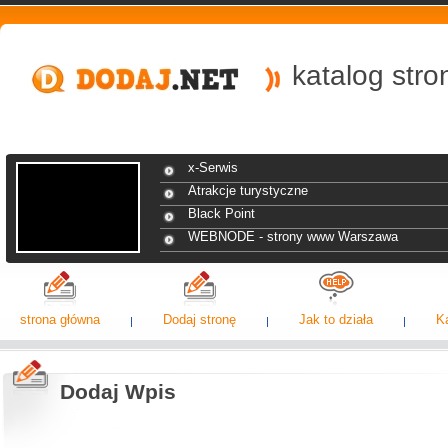
katalog str
x-Serwis
Atrakcje turystyczne
Black Point
WEBNODE - strony www Warszawa
strona główna
Dodaj stronę
Jak to działa
K
Dodaj Wpis